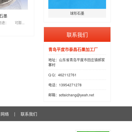
球形石墨
石墨
途： 可膨...
联系我们
青岛平度市泰昌石墨加工厂
地址：山东省青岛平度市田庄镇郝家
寨村
Q Q：462112761
电话：13954271278
邮箱：sdtaichang@yeah.net
售网络
|
联系我们