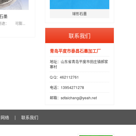
球形石墨
石墨
途： 可膨...
联系我们
青岛平度市泰昌石墨加工厂
地址：山东省青岛平度市田庄镇郝家
寨村
Q Q：462112761
电话：13954271278
邮箱：sdtaichang@yeah.net
售网络
|
联系我们